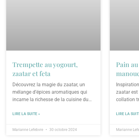
Trempette au yogourt,
Pain au
zaatar et feta
manouch
Découvrez la magie du zaatar, un
Inspirati
mélange d’épices aromatiques qui
zaatar est
incarne la richesse de la cuisine du
collation t
Moyen-Orient. Utilisé depuis des
également
siècles, ce condiment polyvalent
LIRE LA SUITE »
LIRE LA SUIT
rehausse les plats traditionnels et
modernes, des viandes grillées aux
Marianne Lefebvre
30 octobre 2024
Marianne Lef
recettes sucrées. Dans notre recette