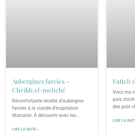
Aubergines farcies –
Fatteh 
Cheikh el-mehché
Voici ma r
pois chic
Réconfortante recette d’aubergine
des pois ch
farcies à la viande d’inspiration
libanaise. À découvrir avec les
LIRE LA SUIT
aubergines du Québec !
LIRE LA SUITE »