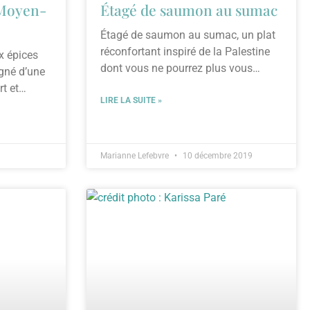
 Moyen-
Étagé de saumon au sumac
Étagé de saumon au sumac, un plat
réconfortant inspiré de la Palestine
ux épices
dont vous ne pourrez plus vous
gné d’une
passer !
t et
LIRE LA SUITE »
le !
Marianne Lefebvre
10 décembre 2019