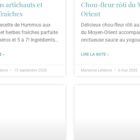
artichauts et
Chou-fleur rôti du
fraîches
Orient
 recette de Hummus aux
Délicieux chou-fleur rôti a
 et herbes fraîches parfaite
du Moyen-Orient accompa
éros et 5 à 7! Ingrédients
onctueuse sauce au yogour
beurre de sésame. Irrésistib
E »
LIRE LA SUITE »
ebvre
15 septembre 2020
Marianne Lefebvre
6 mai 2020