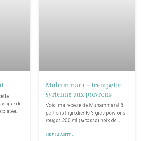
at
Muhammara – trempette
syrienne aux poivrons
ette
lassique du
Voici ma recette de Muhammara! 8
colatée
portions Ingrédients 3 gros poivrons
rouges 200 ml (¾ tasse) noix de
Grenoble 500
LIRE LA SUITE »