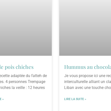
de pois chiches
Hummus au chocol
ecette adaptée du fatteh de
Je vous propose ici une rec
hes. 4 personnes Trempage
interculturelle alliant un c
iches la veille : 12 heures
Liban avec une touche cho
pour dent sucrée mais
E »
LIRE LA SUITE »