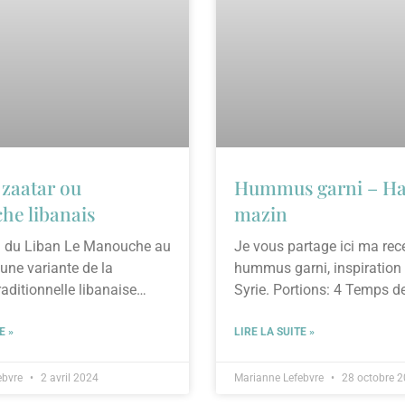
 zaatar ou
Hummus garni – H
e libanais
mazin
on du Liban Le Manouche au
Je vous partage ici ma rec
 une variante de la
hummus garni, inspiration 
raditionnelle libanaise
Syrie. Portions: 4 Temps d
 connue sous le nom
préparation: 15 minutes
E »
LIRE LA SUITE »
ebvre
2 avril 2024
Marianne Lefebvre
28 octobre 