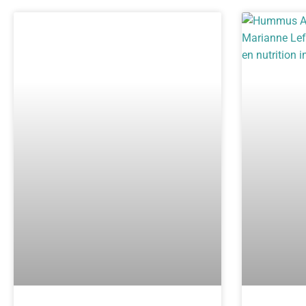
de trempette au yogourt, zaatar et
feta, apprenez à marier ces saveurs
uniques pour créer une expérience
culinaire inoubliable. Que vous soyez
un amateur de cuisine ou
simplement curieux, laissez-vous
séduire par cette délicieuse fusion de
textures et de goûts, parfaite pour
accompagner vos apéritifs ou vos
repas. Plongez dans l’univers du
zaatar !