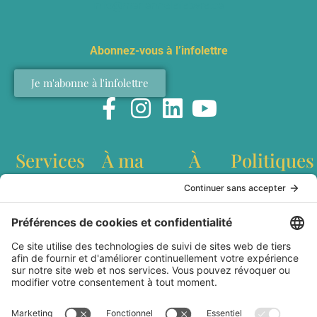
info@mariannelefebvre.ca
Abonnez-vous à l’infolettre
Je m'abonne à l'infolettre
Services
À ma
À
Politiques
table
propos
Conférences
Politique de
interculturelles
confidentialité
Recettes
Qui est
Ateliers de
Conditions
Baladodiffusion
Marianne
team building
générales
Websérie
Lefebvre?
Création de
d'utilisation
Articles
Livre Dans les
contenu
Livraison et
cuisines du
Station
expédition
Monde
culinaire
Politique de
Partenaires