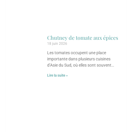
Chutney de tomate aux épices
18 juin 2026
Les tomates occupent une place
importante dans plusieurs cuisines
d’Asie du Sud, où elles sont souvent
transformées en chutneys, sauces ou
Lire la suite »
condiments parfumés. Ce chutney