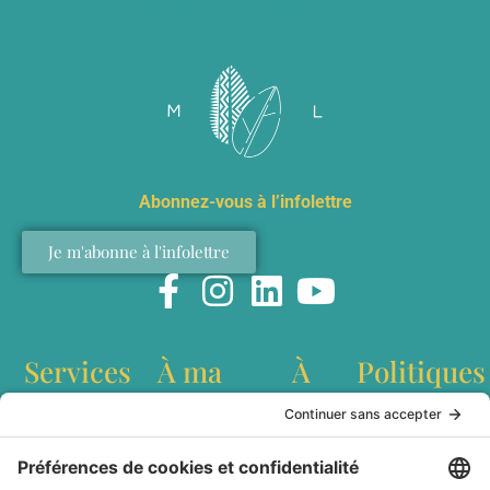
info@mariannelefebvre.ca
Abonnez-vous à l’infolettre
Je m'abonne à l'infolettre
Services
À ma
À
Politiques
table
propos
Conférences
Politique de
interculturelles
confidentialité
Recettes
Qui est
Ateliers de
Conditions
Baladodiffusion
Marianne
team building
générales