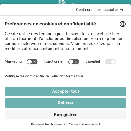
Abonnez-vous à l’infolettre
Je m'abonne à l'infolettre
Services
À ma
À propos
Politiques
table
Conférences
Qui est
Politique de
interculturelles
Marianne
confidentialité
Recettes
Ateliers de
Lefebvre?
Conditions
Baladodiffusion
team building
Livre Dans les
générales
Websérie
Création de
cuisines du
d'utilisation
Articles
contenu
Monde
Livraison et