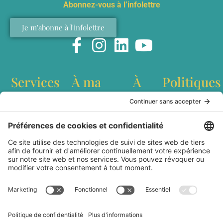
Abonnez-vous à l’infolettre
Je m'abonne à l'infolettre
Services
À ma
À
Politiques
table
propos
Conférences
Politique de
interculturelles
confidentialité
Recettes
Qui est
Ateliers de
Conditions
Baladodiffusion
Marianne
team building
générales
Websérie
Lefebvre?
Création de
d'utilisation
Articles
Livre Dans les
contenu
Livraison et
cuisines du
Station
expédition
Monde
culinaire
Politique de
Partenaires
mobile
remboursement
Médias
Contact