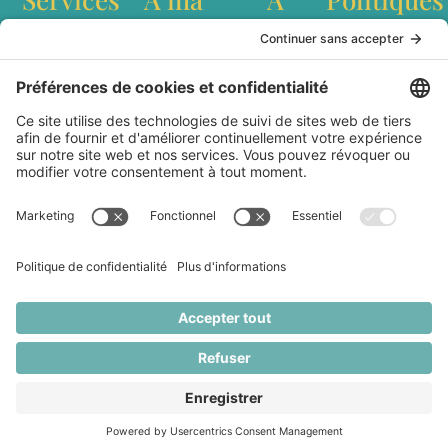
table
propos
Conférences
Politique de
interculturelles
confidentialité
Recettes
Qui est
Ateliers de
Conditions
Baladodiffusion
Marianne
team building
générales
Websérie
Lefebvre?
Création de
d'utilisation
Articles
Livre Dans les
contenu
Livraison et
cuisines du
Station
expédition
Monde
culinaire
Politique de
Partenaires
mobile
remboursement
Médias
Contact
Marianne Lefebvre © 2026 / Tous droits réservés. Toute
reproduction du contenu sans permission écrite est
interdite.