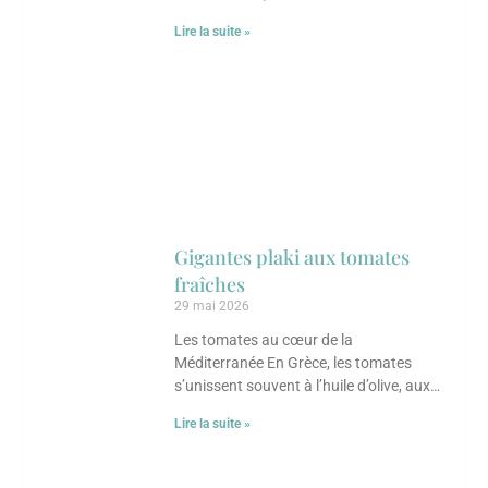
transformées en chutneys, sauces ou
Lire la suite »
condiments parfumés. Ce chutney
Gigantes plaki aux tomates
fraîches
29 mai 2026
Les tomates au cœur de la
Méditerranée En Grèce, les tomates
s’unissent souvent à l’huile d’olive, aux
herbes et aux légumineuses. Ce plat met
Lire la suite »
en