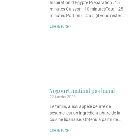
Inspiration d’Égypte Préparation : 15
minutes Cuisson : 10 minutesTotal : 25
minutes Portions : 4 à 5 (il vous restera
du dukkah pour d’autres
Lire la suite »
Yogourt matinal pas banal
22 janvier 2026
Le tahini, aussi appelé beurre de
sésame, est un ingrédient phare de la
cuisine libanaise. Obtenu à partir de
graines de sésame finement moulues, il
Lire la suite »