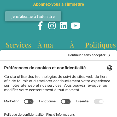
Abonnez-vous à l’infolettre
Je m'abonne à l'infolettre
Services
À ma
À
Politiques
table
propos
Conférences
Politique de
interculturelles
confidentialité
Recettes
Qui est
Ateliers de
Conditions
Baladodiffusion
Marianne
team building
générales
Websérie
Lefebvre?
Création de
d'utilisation
Articles
Livre Dans les
contenu
Livraison et
cuisines du
Station
expédition
Monde
culinaire
Politique de
Partenaires
mobile
remboursement
Médias
Contact