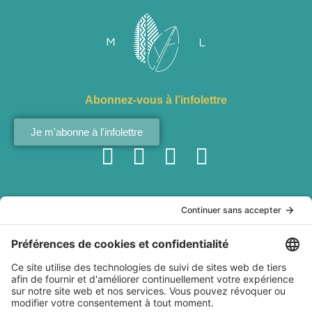
Abonnez-vous à l’infolettre
Je m'abonne à l'infolettre
Services
À ma
À propos
Politiques
table
Conférences
Qui est
Politique de
interculturelles
Marianne
confidentialité
Recettes
Ateliers de
Lefebvre?
Conditions
Baladodiffusion
team building
Livre Dans les
générales
Websérie
Création de
cuisines du
d'utilisation
Articles