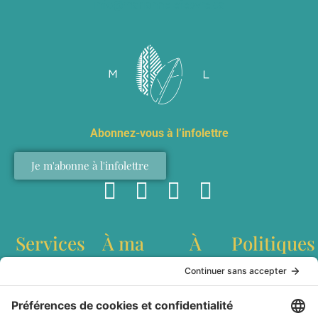
info@mariannelefebvre.ca
Abonnez-vous à l’infolettre
Je m'abonne à l'infolettre
Services
À ma
À
Politiques
table
propos
Conférences
Politique de
interculturelles
confidentialité
Recettes
Qui est
Ateliers de
Conditions
Baladodiffusion
Marianne