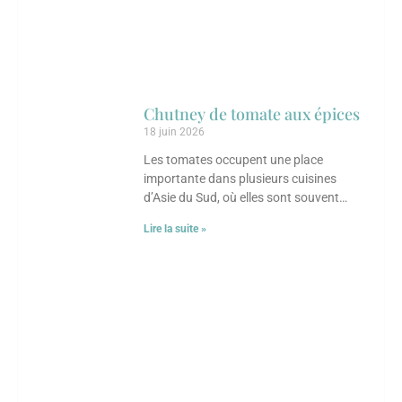
Chutney de tomate aux épices
18 juin 2026
Les tomates occupent une place
importante dans plusieurs cuisines
d’Asie du Sud, où elles sont souvent
transformées en chutneys, sauces ou
Lire la suite »
condiments parfumés. Ce chutney