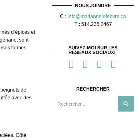
NOUS JOINDRE
C :
info@mariannelefebvre.ca
T : 514.235.2467
nnés d’épices et
gériane, sont
erses formes,
SUIVEZ-MOI SUR LES
RÉSEAUX SOCIAUX!
RECHERCHER
s beignets de
ouffée avec des
éciées. Côté