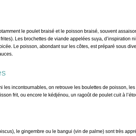
notamment le poulet braisé et le poisson braisé, souvent assaiso
rites). Les brochettes de viande appelées suya, d’inspiration ni
icée. Le poisson, abondant sur les côtes, est préparé sous div
sauces.
es
mi les incontournables, on retrouve les boulettes de poisson, le
sson frit, ou encore le kédjénou, un ragoût de poulet cuit à l’ét
biscus), le gingembre ou le bangui (vin de palme) sont très appr