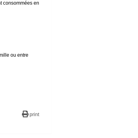
vent consommées en
mille ou entre
print