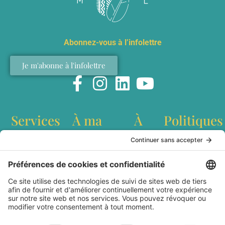
Abonnez-vous à l’infolettre
Je m'abonne à l'infolettre
Services
À ma
À
Politiques
table
propos
Conférences
Politique de
interculturelles
confidentialité
Recettes
Qui est
Ateliers de
Conditions
Baladodiffusion
Marianne
team building
générales
Websérie
Lefebvre?
Création de
d'utilisation
Articles
Livre Dans les
contenu
Livraison et
cuisines du
Station
expédition
Monde
culinaire
Politique de