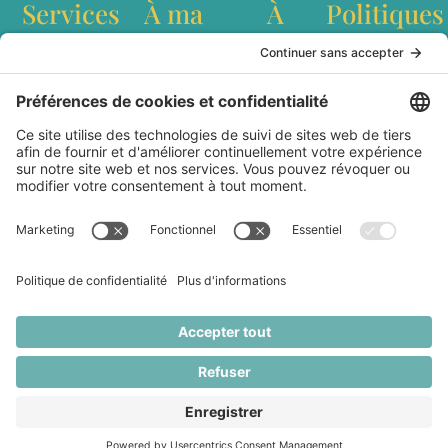
Services
À ma
À
Politiques
table
propos
Conférences
Politique de
interculturelles
confidentialité
Recettes
Qui est
Ateliers de
Conditions
Baladodiffusion
Marianne
team building
générales
Websérie
Lefebvre?
Création de
d'utilisation
Articles
Livre Dans les
contenu
Livraison et
cuisines du
Station
expédition
Monde
culinaire
Politique de
Partenaires
mobile
remboursement
Médias
Contact
Marianne Lefebvre © 2026 / Tous droits réservés. Toute
reproduction du contenu sans permission écrite est
interdite.