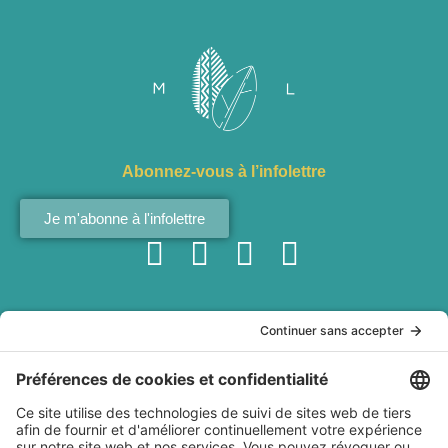
Abonnez-vous à l’infolettre
Je m'abonne à l'infolettre
Services
À ma
À propos
Politiques
table
Conférences
Qui est
Politique de
interculturelles
Marianne
confidentialité
Recettes
Ateliers de
Lefebvre?
Conditions
Baladodiffusion
team building
Livre Dans les
générales
Websérie