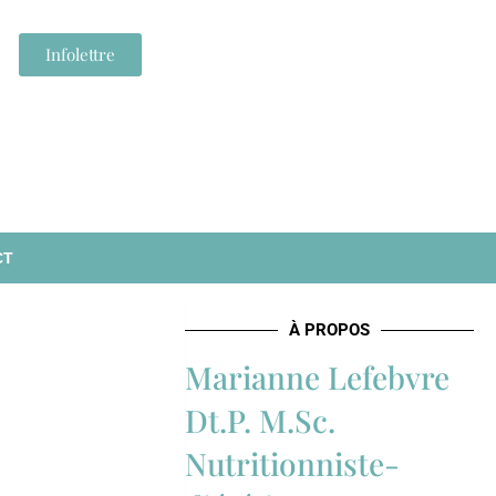
Infolettre
CT
À PROPOS
Marianne Lefebvre
Dt.P. M.Sc.
Nutritionniste-