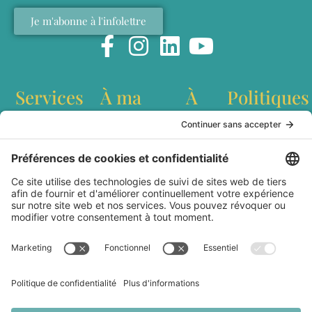
Je m'abonne à l'infolettre
Services
À ma
À
Politiques
table
propos
Conférences
Politique de
interculturelles
confidentialité
Recettes
Qui est
Ateliers de
Conditions
Baladodiffusion
Marianne
team building
générales
Websérie
Lefebvre?
Création de
d'utilisation
Articles
Livre Dans les
contenu
Livraison et
cuisines du
Station
expédition
Monde
culinaire
Politique de
Partenaires
mobile
remboursement
Médias
Contact