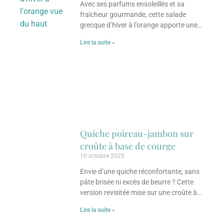
Avec ses parfums ensoleillés et sa
fraîcheur gourmande, cette salade
grecque d’hiver à l’orange apporte une
touche lumineuse aux journées froides.
Lire la suite »
Mariant le fenouil, les
Quiche poireau-jambon sur
croûte à base de courge
10 octobre 2025
Envie d’une quiche réconfortante, sans
pâte brisée ni excès de beurre ? Cette
version revisitée mise sur une croûte à
base de courge musquée écrasée.
Lire la suite »