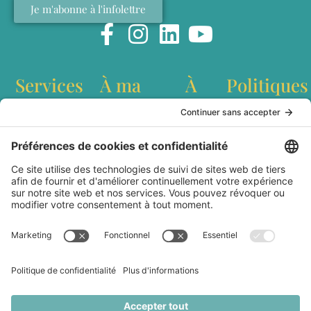
Je m'abonne à l'infolettre
Services
À ma
À
Politiques
table
propos
Conférences
Politique de
interculturelles
confidentialité
Recettes
Qui est
Ateliers de
Conditions
Baladodiffusion
Marianne
team building
générales
Websérie
Lefebvre?
Création de
d'utilisation
Articles
Livre Dans les
contenu
Livraison et
cuisines du
Station
expédition
Monde
culinaire
Politique de
Partenaires
mobile
remboursement
Médias
Contact