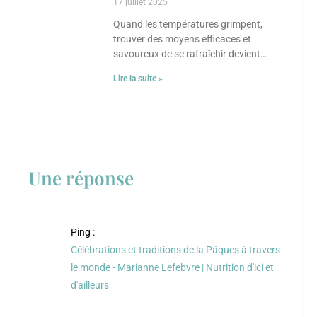
17 juillet 2025
Quand les températures grimpent,
trouver des moyens efficaces et
savoureux de se rafraîchir devient
essentiel. Chaque culture a développé
Lire la suite »
ses propres astuces culinaires pour
combattre
Une réponse
Ping :
Célébrations et traditions de la Pâques à travers
le monde - Marianne Lefebvre | Nutrition d'ici et
d'ailleurs