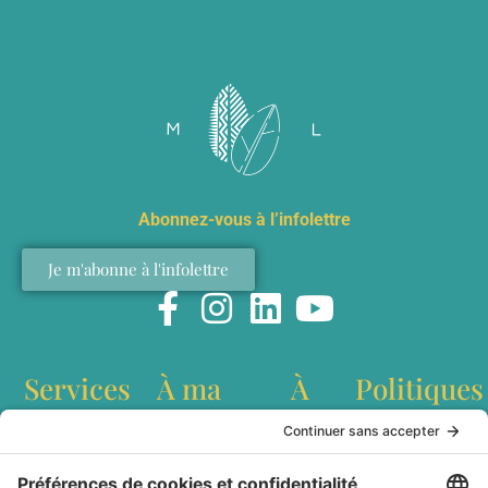
info@mariannelefebvre.ca
Abonnez-vous à l’infolettre
Je m'abonne à l'infolettre
Services
À ma
À
Politiques
table
propos
Conférences
Politique de
interculturelles
confidentialité
Recettes
Qui est
Ateliers de
Conditions