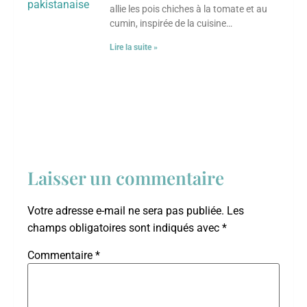
allie les pois chiches à la tomate et au
cumin, inspirée de la cuisine
pakistanaise. Ce plat réconfortant, riche
Lire la suite »
en arômes et en épices, est parfait pour
ceux qui cherchent à explorer de
nouvelles saveurs. Avec des ingrédients
simples et une préparation rapide, vous
pourrez savourer un repas nutritif en un
rien de temps. Que vous soyez un
passionné de cuisine internationale ou
simplement en quête d’un plat
réconfortant, cette recette saura
Laisser un commentaire
séduire vos papilles. Plongez dans
l’univers des saveurs pakistanaises et
Votre adresse e-mail ne sera pas publiée.
Les
laissez-vous tenter par cette délicieuse
combinaison!
champs obligatoires sont indiqués avec
*
Commentaire
*