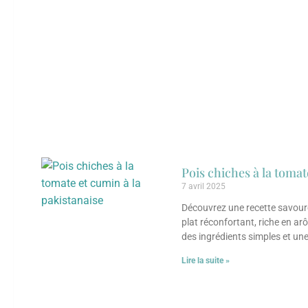
Pois chiches à la tomat
7 avril 2025
Découvrez une recette savoureu
plat réconfortant, riche en ar
des ingrédients simples et un
soyez un passionné de cuisine
Lire la suite »
papilles. Plongez dans l’unive