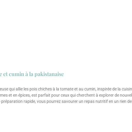
e et cumin à la pakistanaise
se qui allie les pois chiches à la tomate et au cumin, inspirée de la cuisi
ômes et en épices, est parfait pour ceux qui cherchent à explorer de nouve
e préparation rapide, vous pourrez savourer un repas nutritif en un rien 
 internationale ou simplement en quête d’un plat réconfortant, cette rece
rs des saveurs pakistanaises et laissez-vous tenter par cette délicieuse 