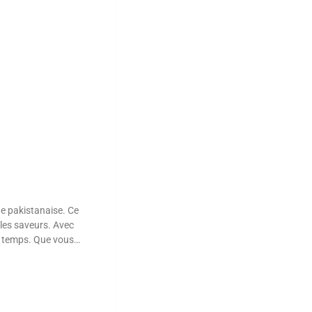
ne pakistanaise. Ce
lles saveurs. Avec
de temps. Que vous
tte saura séduire vos
combinaison!