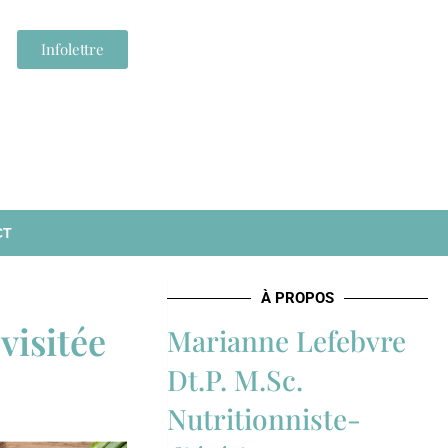
Infolettre
CT
À PROPOS
visitée
Marianne Lefebvre
Dt.P. M.Sc.
Nutritionniste-