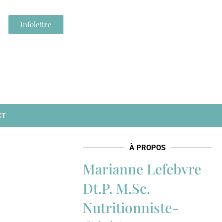
Infolettre
CT
À PROPOS
Marianne Lefebvre
Dt.P. M.Sc.
Nutritionniste-