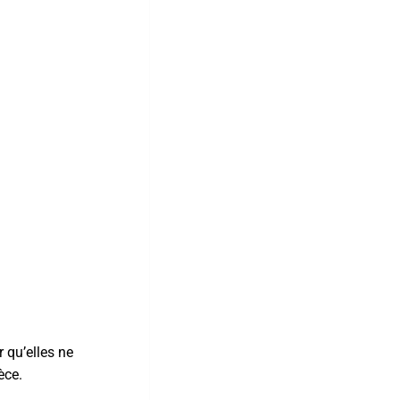
r qu’elles ne
èce.