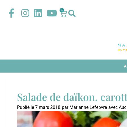
0
À
Salade de daïkon, carot
Publié le
7 mars 2018
par
Marianne Lefebvre
avec
Auc