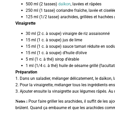
500 ml (2 tasses)
daïkon
, lavées et râpées
250 ml (1 tasse) coriandre fraîche, lavée et ciselé
125 ml (1/2 tasse) arachides, grillées et hachées
Vinaigrette
30 ml (2 c. à soupe) vinaigre de riz assaisonné
15 ml (1 c. à soupe) jus de lime
15 ml (1 c. à soupe) sauce tamari réduite en sod
15 ml (1 c. à soupe) d’huile d’olive
5 ml (1 c. à thé) sirop d’érable
1 ml (1/4 c. à thé) huile de sésame grillé (facultat
Préparation
1. Dans un saladier, mélanger délicatement, le daïkon, la
2. Pour la vinaigrette, mélanger tous les ingrédients ens
3. Ajouter ensuite la vinaigrette aux légumes râpés. Au 
Pour faire griller les arachides, il suffit de les
Notes :
brûlent. Quand ça embaume et que les arachides commence