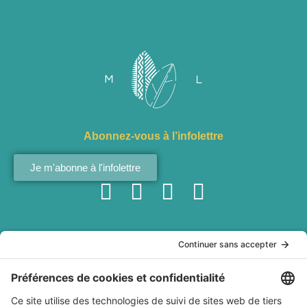
info@mariannelefebvre.ca
Abonnez-vous à l’infolettre
Je m'abonne à l'infolettre
Services
À ma
À propos
Politiques
table
Conférences
Qui est
Politique de
interculturelles
Marianne
confidentialité
Recettes
Ateliers de
Lefebvre?
Conditions
Baladodiffusion