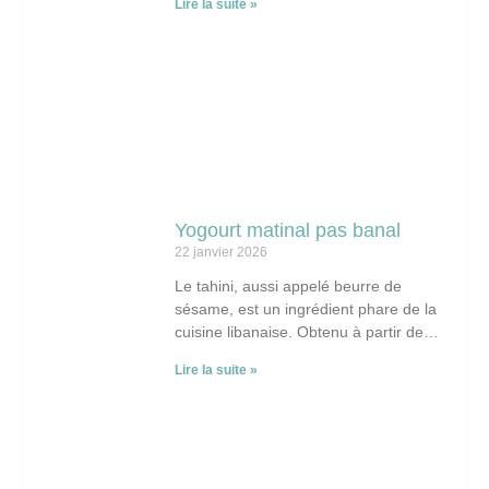
Lire la suite »
liée au
Yogourt matinal pas banal
22 janvier 2026
Le tahini, aussi appelé beurre de
sésame, est un ingrédient phare de la
cuisine libanaise. Obtenu à partir de
graines de sésame finement moulues,
Lire la suite »
il