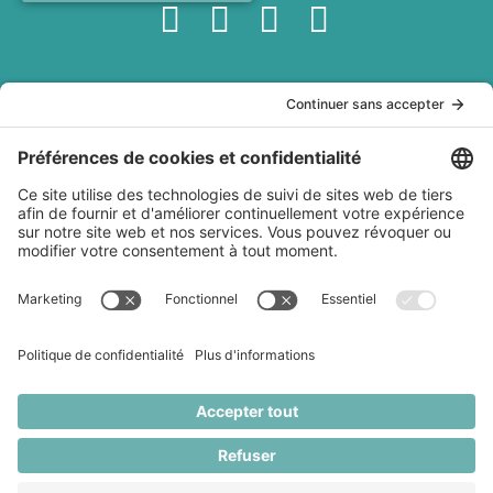
Services
À ma
À propos
Politiques
table
Conférences
Qui est
Politique de
interculturelles
Marianne
confidentialité
Recettes
Ateliers de
Lefebvre?
Conditions
Baladodiffusion
team building
Livre Dans les
générales
Websérie
Création de
cuisines du
d'utilisation
Articles
contenu
Monde
Livraison et
Station
Partenaires
expédition
culinaire
Médias
Politique de
mobile
Contact
remboursement
Marianne Lefebvre © 2026 / Tous droits réservés. Toute
reproduction du contenu sans permission écrite est
interdite.