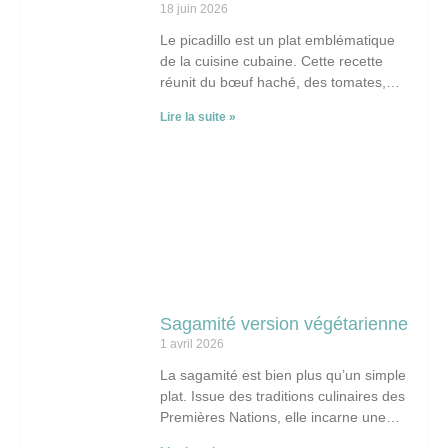
18 juin 2026
Le picadillo est un plat emblématique
de la cuisine cubaine. Cette recette
réunit du bœuf haché, des tomates,
des olives, des câpres et des raisins
Lire la suite »
Sagamité version végétarienne
1 avril 2026
La sagamité est bien plus qu’un simple
plat. Issue des traditions culinaires des
Premières Nations, elle incarne une
manière de se nourrir profondément