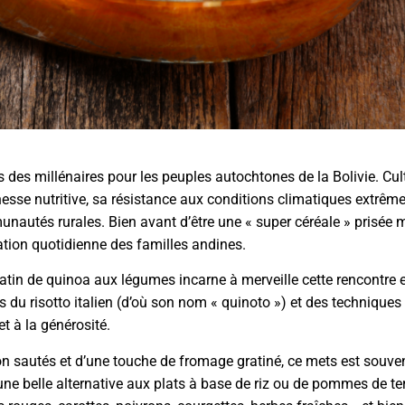
 des millénaires pour les peuples autochtones de la Bolivie. Cult
ichesse nutritive, sa résistance aux conditions climatiques extrêm
autés rurales. Bien avant d’être une « super céréale » prisée 
ation quotidienne des familles andines.
gratin de quinoa aux légumes incarne à merveille cette rencontre e
s du risotto italien (d’où son nom « quinoto ») et des techniques
et à la générosité.
 sautés et d’une touche de fromage gratiné, ce mets est souve
 une belle alternative aux plats à base de riz ou de pommes de ter