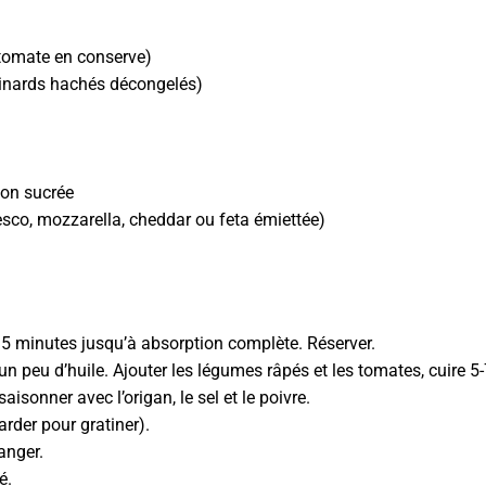
 tomate en conserve)
épinards hachés décongelés)
non sucrée
esco, mozzarella, cheddar ou feta émiettée)
 15 minutes jusqu’à absorption complète. Réserver.
s un peu d’huile. Ajouter les légumes râpés et les tomates, cuire 5
isonner avec l’origan, le sel et le poivre.
arder pour gratiner).
anger.
é.