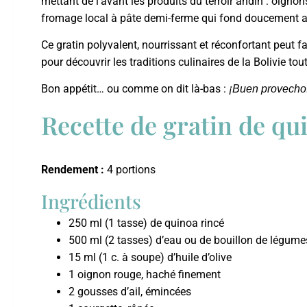
mettant de l’avant les produits du terroir andin : oignon
fromage local à pâte demi-ferme qui fond doucement a
Ce gratin polyvalent, nourrissant et réconfortant peut f
pour découvrir les traditions culinaires de la Bolivie tou
Bon appétit… ou comme on dit là-bas :
¡Buen provecho
Recette de gratin de qu
Rendement :
4 portions
Ingrédients
250 ml (1 tasse) de quinoa rincé
500 ml (2 tasses) d’eau ou de bouillon de légume
15 ml (1 c. à soupe) d’huile d’olive
1 oignon rouge, haché finement
2 gousses d’ail, émincées