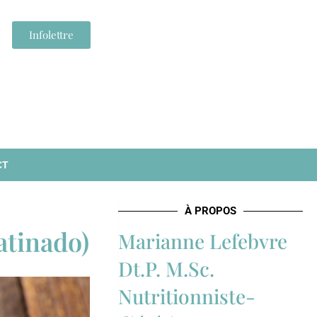
Infolettre
CT
À PROPOS
atinado)
Marianne Lefebvre
Dt.P. M.Sc.
Nutritionniste-