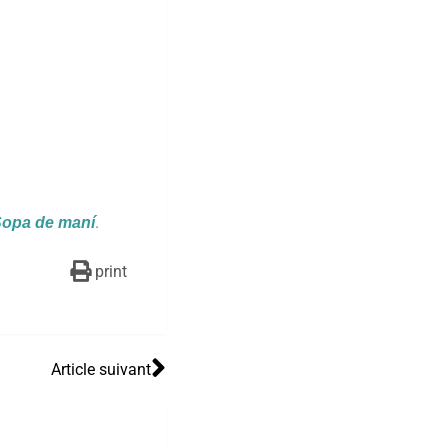
.
opa de maní
print
Article suivant