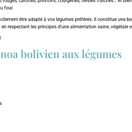
s rouges, carottes, poivrons, courgettes, herbes fraîches… et bien
u four.
acilement être adapté à vos légumes préférés. Il constitue une bel
t en respectant les principes d’une alimentation saine, végétale et
!
inoa bolivien aux légumes
s