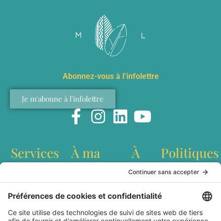
Abonnez-vous à l’infolettre
Je m'abonne à l'infolettre
Services
À ma
À
Politiques
table
propos
Conférences
Politique de
interculturelles
confidentialité
Recettes
Qui est
Ateliers de
Conditions
Baladodiffusion
Marianne
team building
générales
Websérie
Lefebvre?
Création de
d'utilisation