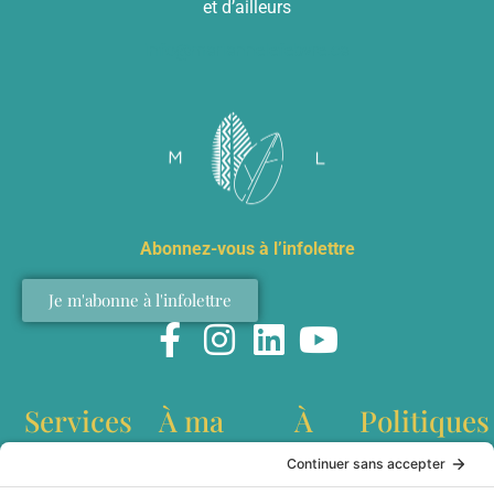
et d’ailleurs
info@mariannelefebvre.ca
Abonnez-vous à l’infolettre
Je m'abonne à l'infolettre
Services
À ma
À
Politiques
table
propos
Conférences
Politique de
interculturelles
confidentialité