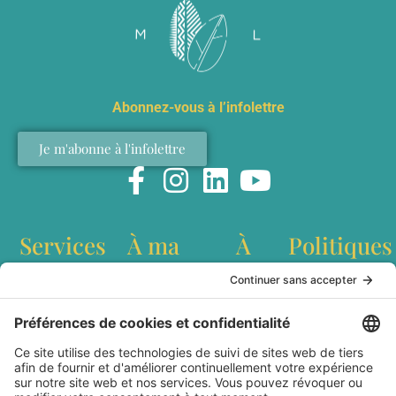
Abonnez-vous à l’infolettre
Je m'abonne à l'infolettre
Services
À ma
À
Politiques
table
propos
Conférences
Politique de
interculturelles
confidentialité
Recettes
Qui est
Ateliers de
Conditions
Baladodiffusion
Marianne
team building
générales
Websérie
Lefebvre?
Création de
d'utilisation
Articles
Livre Dans les
contenu
Livraison et
cuisines du