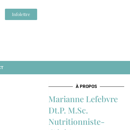
Infolettre
CT
À PROPOS
Marianne Lefebvre
Dt.P. M.Sc.
Nutritionniste-