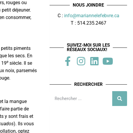
irs, rouges ou
NOUS JOINDRE
petit déjeuner.
C :
info@mariannelefebvre.ca
d’en consommer,
T : 514.235.2467
SUIVEZ-MOI SUR LES
s petits piments
RÉSEAUX SOCIAUX!
s que les secs. En
e
u 19
siècle. Il se
aux noix, parsemés
rouge.
RECHERCHER
 et la mangue
aire partie de
its y sont frais et
icuados
). Ils vous
ollation, optez