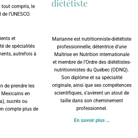
diététiste
 tout compris, le
al de l’UNESCO.
ients et
Marianne est nutritionniste-diététiste
é de spécialités
professionnelle, détentrice d’une
ments, autrefois à
Maîtrise en Nutrition internationale
et membre de l’
Ordre des diététistes-
nutritionnistes du Québec
(ODNQ).
Son diplôme et sa spécialité
originale, ainsi que ses compétences
in de prendre les
scientifiques, s’avèrent un atout de
s Mexicains en
taille dans son cheminement
a), sucrés ou
professionnel.
 en compte plus de
En savoir plus …