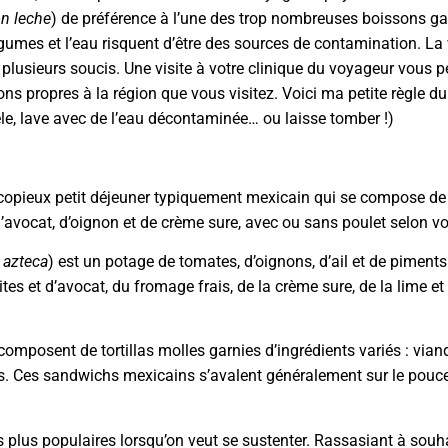
on leche
) de préférence à l’une des trop nombreuses boissons ga
légumes et l’eau risquent d’être des sources de contamination. La 
plusieurs soucis. Une visite à votre clinique du voyageur vous p
 propres à la région que vous visitez. Voici ma petite règle du
èle, lave avec de l’eau décontaminée… ou laisse tomber !)
opieux petit déjeuner typiquement mexicain qui se compose de
’avocat, d’oignon et de crème sure, avec ou sans poulet selon vot
 azteca
) est un potage de tomates, d’oignons, d’ail et de piment
ites et d’avocat, du fromage frais, de la crème sure, de la lime et
omposent de tortillas molles garnies d’ingrédients variés : viand
es. Ces sandwichs mexicains s’avalent généralement sur le pouce,
 plus populaires lorsqu’on veut se sustenter. Rassasiant à souha