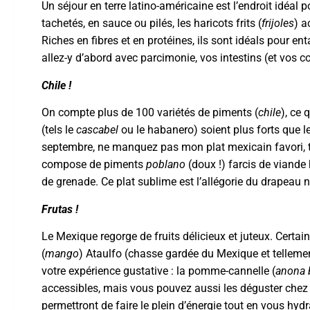
Un séjour en terre latino-américaine est l’endroit idéal
tachetés, en sauce ou pilés, les haricots frits (
frijoles
) a
Riches en fibres et en protéines, ils sont idéals pour 
allez-y d’abord avec parcimonie, vos intestins (et vos
Chile !
On compte plus de 100 variétés de piments (
chile
), ce 
(tels le
cascabel
ou le habanero) soient plus forts que 
septembre, ne manquez pas mon plat mexicain favori, ty
compose de piments
poblano
(doux !) farcis de viand
de grenade. Ce plat sublime est l’allégorie du drapeau na
Frutas
!
Le Mexique regorge de fruits délicieux et juteux. Certai
(
mango
) Ataulfo (chasse gardée du Mexique et tellemen
votre expérience gustative : la pomme-cannelle (
anona 
accessibles, mais vous pouvez aussi les déguster che
permettront de faire le plein d’énergie tout en vous hyd