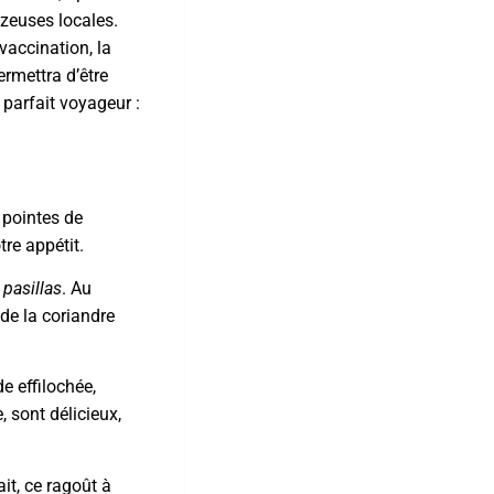
zeuses locales.
vaccination, la
ermettra d’être
 parfait voyageur :
 pointes de
re appétit.
s
pasillas
. Au
 de la coriandre
e effilochée,
 sont délicieux,
it, ce ragoût à