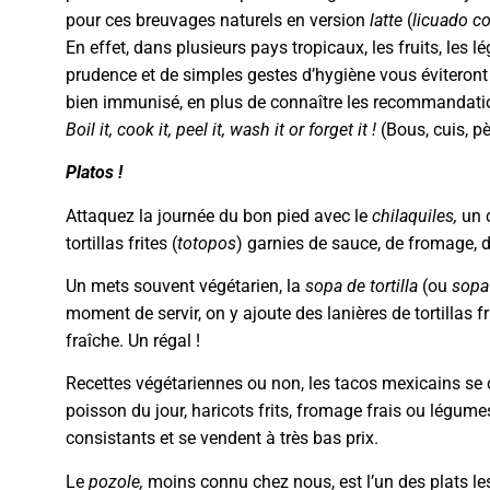
pour ces breuvages naturels en version
latte
(
licuado c
En effet, dans plusieurs pays tropicaux, les fruits, les 
prudence et de simples gestes d’hygiène vous éviteront 
bien immunisé, en plus de connaître les recommandations
Boil it, cook it, peel it, wash it or forget it !
(Bous, cuis, p
Platos
!
Attaquez la journée du bon pied avec le
chilaquiles,
un c
tortillas frites (
totopos
) garnies de sauce, de fromage, d
Un mets souvent végétarien, la
sopa de tortilla
(ou
sopa
moment de servir, on y ajoute des lanières de tortillas fr
fraîche. Un régal !
Recettes végétariennes ou non, les tacos mexicains se c
poisson du jour, haricots frits, fromage frais ou légum
consistants et se vendent à très bas prix.
Le
pozole,
moins connu chez nous, est l’un des plats les