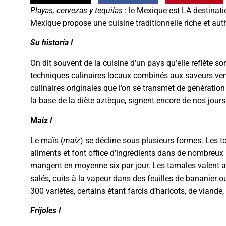
Playas, cervezas y tequilas
: le Mexique est LA destinati
Mexique propose une cuisine traditionnelle riche et auth
Su historia !
On dit souvent de la cuisine d’un pays qu’elle reflète s
techniques culinaires locaux combinés aux saveurs venu
culinaires originales que l’on se transmet de génération 
la base de la diète aztèque, signent encore de nos jour
Maíz
!
Le maïs (
maíz
) se décline sous plusieurs formes. Les tor
aliments et font office d’ingrédients dans de nombreux 
mangent en moyenne six par jour. Les tamales valent au
salés, cuits à la vapeur dans des feuilles de bananier o
300 variétés, certains étant farcis d’haricots, de viand
Frijoles !