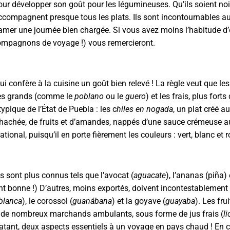
 pour développer son goût pour les légumineuses. Qu’ils soient no
ccompagnent presque tous les plats. Ils sont incontournables au 
entamer une journée bien chargée. Si vous avez moins l’habitude 
 compagnons de voyage !) vous remercieront.
qui confère à la cuisine un goût bien relevé ! La règle veut que le
les grands (comme le
poblano
ou le
guero
) et les frais, plus fort
pique de l’État de Puebla : les c
hiles en nogada
, un plat créé a
e hachée, de fruits et d’amandes, nappés d’une sauce crémeuse 
tional, puisqu’il en porte fièrement les couleurs : vert, blanc et 
ns sont plus connus tels que l’avocat (
aguacate
), l’ananas (piña)
t bonne !) D’autres, moins exportés, doivent incontestablement f
blanca
), le corossol (
guan
á
bana
) et la goyave (
guayaba
). Les fru
z de nombreux marchands ambulants, sous forme de jus frais (
l
ratant, deux aspects essentiels à un voyage en pays chaud ! En c