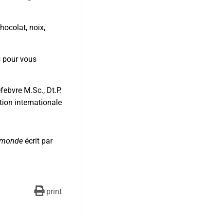
hocolat, noix,
s pour vous
ebvre M.Sc., Dt.P.
tion internationale
u monde
écrit par
print