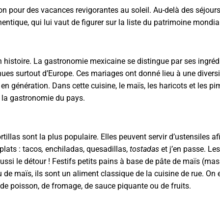
on pour des vacances revigorantes au soleil. Au-delà des séjours
entique, qui lui vaut de figurer sur la liste du patrimoine mondi
on histoire. La gastronomie mexicaine se distingue par ses ingréd
es surtout d’Europe. Ces mariages ont donné lieu à une diversit
en génération. Dans cette cuisine, le maïs, les haricots et les pi
s la gastronomie du pays.
tillas sont la plus populaire. Elles peuvent servir d’ustensiles af
plats : tacos
,
enchiladas, quesadillas,
tostadas
et j’en passe. Le
ssi le détour ! Festifs petits pains à base de pâte de maïs (mas
u de maïs, ils sont un aliment classique de la cuisine de rue. On
e, de poisson, de fromage, de sauce piquante ou de fruits.